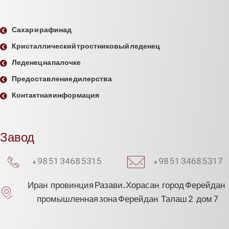
Сахар и рафинад
Кристаллический тростниковый леденец
Леденец на палочке
Предоставление дилерства
Контактная информация
Завод
+98 51 3468 5315
+98 51 3468 5317
Иран, провинция Разави-Хорасан, город Ферейдан,
промышленная зона Ферейдан, Талаш 2, дом 7