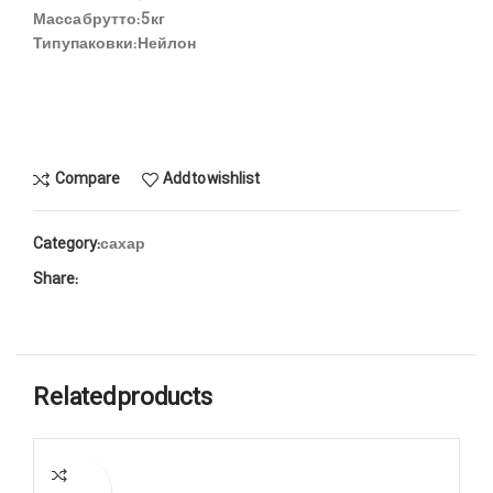
Масса брутто:
5 кг
Тип упаковки:
Нейлон
Compare
Add to wishlist
Category:
сахар
Share:
Related products