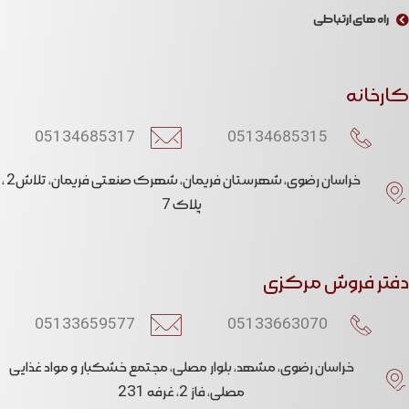
راه های ارتباطی
کارخانه
05134685317
05134685315​
خراسان رضوی، شهرستان فریمان، شهرک صنعتی فریمان، تلاش2 ،
پلاک 7
دفتر فروش مرکزی
05133659577
05133663070​
خراسان رضوی، مشهد، بلوار مصلی، مجتمع خشکبار و مواد غذایی
مصلی، فاز 2، غرفه 231