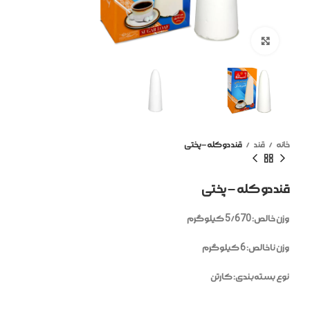
بزرگنمایی تصویر
خانه
قند
قند دو کله – پختی
قند دو کله – پختی
وزن خالص: 5/670 کیلوگرم
وزن ناخالص: 6 کیلوگرم
نوع بسته‌بندی: کارتن