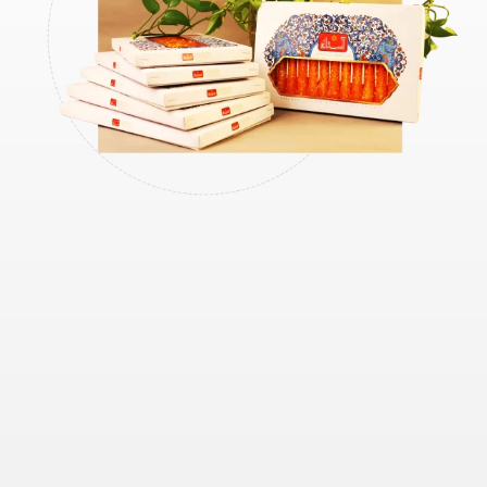
نبات آستــانه
شرکت توليدی قند و شکر بلورین فریمان تحت عنوان برند ( آستانه) يكی از متوليان
در عرصه توليد و بسته بندی قند ، نبات و شکر می باشد. اين شركت در راستای حفظ
سلامت غذایی جامعه، اقدام به توليد محصولات با استفاده از مرغوبترین مواد اولیه و
با رعایت حداکثر استانداردهای موجود روز نموده است.