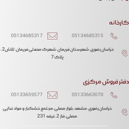
کارخانه
05134685317
05134685315​
خراسان رضوی، شهرستان فریمان، شهرک صنعتی فریمان، تلاش2 ،
پلاک 7
دفتر فروش مرکزی
05133659577
05133663070​
خراسان رضوی، مشهد، بلوار مصلی، مجتمع خشکبار و مواد غذایی
مصلی، فاز 2، غرفه 231