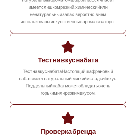
натуральным ароматом шафрана. Если набат
имеет слишком резкий, химический или
ненатуральный запах, вероятно, в нём
использованы искусственные ароматизаторы.
Тест на вкус набата
Тест на вкус набатаНастоящий шафрановый
набат имеет натуральный, мягкий и сладкий вкус.
Поддельный набат может обладать очень
горьким или резким вкусом.
Проверка бренда