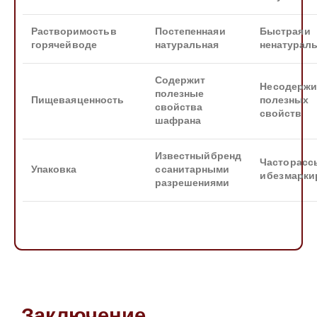
Растворимость в
Постепенная и
Быстрая и
горячей воде
натуральная
ненатурал
Содержит
Не содержи
полезные
Пищевая ценность
полезных
свойства
свойств
шафрана
Известный бренд
Часто рас
Упаковка
с санитарными
и без марк
разрешениями