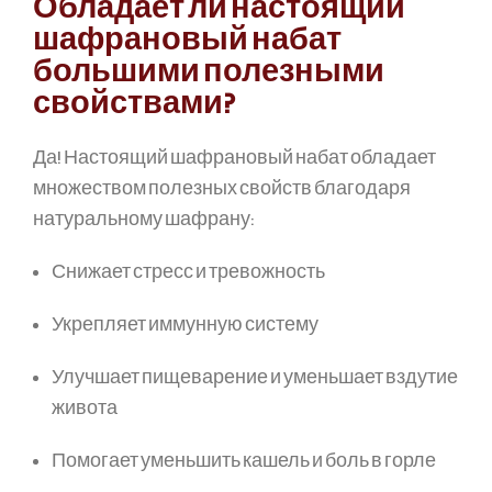
Обладает ли настоящий
шафрановый набат
большими полезными
свойствами?
Да! Настоящий шафрановый набат обладает
множеством полезных свойств благодаря
натуральному шафрану:
Снижает стресс и тревожность
Укрепляет иммунную систему
Улучшает пищеварение и уменьшает вздутие
живота
Помогает уменьшить кашель и боль в горле