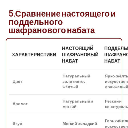
5.Сравнение настоящего и
поддельного
шафранового набата
НАСТОЯЩИЙ
ПОДДЕЛ
ХАРАКТЕРИСТИКИ
ШАФРАНОВЫЙ
ШАФРАН
НАБАТ
НАБАТ
Натуральный
Ярко-жёлт
Цвет
золотисто-
искусстве
жёлтый
оранжевы
Натуральный и
Резкий и
Аромат
мягкий
ненатурал
Горький ил
Вкус
Мягкий и сладкий
искусстве