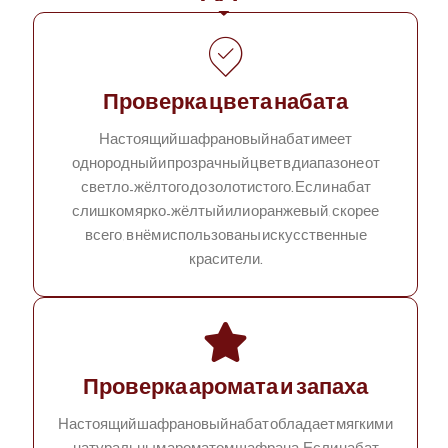
Проверка цвета набата
Настоящий шафрановый набат имеет
однородный и прозрачный цвет в диапазоне от
светло-жёлтого до золотистого. Если набат
слишком ярко-жёлтый или оранжевый, скорее
всего, в нём использованы искусственные
красители.
Проверка аромата и запаха
Настоящий шафрановый набат обладает мягким и