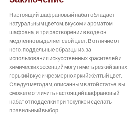
Заключение
Настоящий шафрановый набат обладает
натуральным цветом, вкусом и ароматом
шафрана, и при растворении в воде он
медленно выделяет свой цвет. В отличие от
него, поддельные образцы из-за
использования искусственных красителей и
химических эссенций могут иметь резкий запах,
горький вкус и чрезмерно яркий жёлтый цвет.
Следуя методам, описанным в этой статье, вы
сможете отличить настоящий шафрановый
набат от подделки при покупке и сделать
правильный выбор.
.