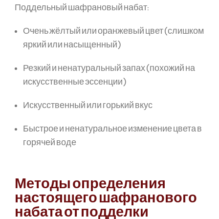
Поддельный шафрановый набат:
Очень жёлтый или оранжевый цвет (слишком
яркий или насыщенный)
Резкий и ненатуральный запах (похожий на
искусственные эссенции)
Искусственный или горький вкус
Быстрое и ненатуральное изменение цвета в
горячей воде
Методы определения
настоящего шафранового
набата от подделки