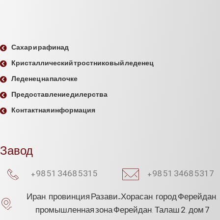
Сахар и рафинад
Кристаллический тростниковый леденец
Леденец на палочке
Предоставление дилерства
Контактная информация
Завод
+98 51 3468 5315
+98 51 3468 5317
Иран, провинция Разави-Хорасан, город Ферейдан,
промышленная зона Ферейдан, Талаш 2, дом 7