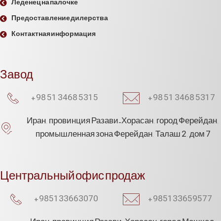
Леденец на палочке
Предоставление дилерства
Контактная информация
Завод
+98 51 3468 5315
+98 51 3468 5317
Иран, провинция Разави-Хорасан, город Ферейдан,
промышленная зона Ферейдан, Талаш 2, дом 7
Центральный офис продаж
+985133663070​
+985133659577