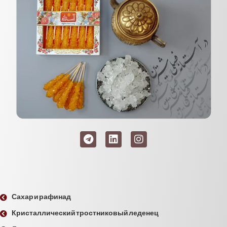
Сахар и рафинад
Кристаллический тростниковый леденец