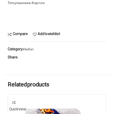
Тип упаковки:
Картон
Compare
Add to wishlist
Category:
Набат
Share:
Related products
Quick view