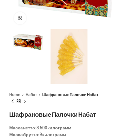
Click to enlarge
Home
Набат
Шафрановые Палочки Набат
Шафрановые Палочки Набат
Масса нетто:
8.500 килограмм
Масса брутто:
9 килограмм