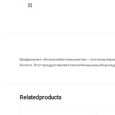
Click to enlarge
Шафраново–белые набатовые ветки — это популярный
белого. Этот продукт является особенным выбором д
Related products