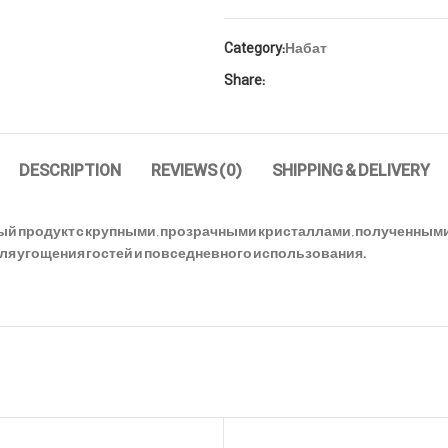
Category:
Набат
Share:
DESCRIPTION
REVIEWS (0)
SHIPPING & DELIVERY
 продукт с крупными, прозрачными кристаллами, полученными 
ля угощения гостей и повседневного использования.