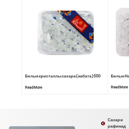
Белые кристаллы сахара (набата) 500
Белые На
грамм
Read More
Read More
Сахар и
рафинад