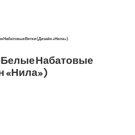
Набатовые Ветки (Дизайн «Нила»)
Белые Набатовые
н «Нила»)