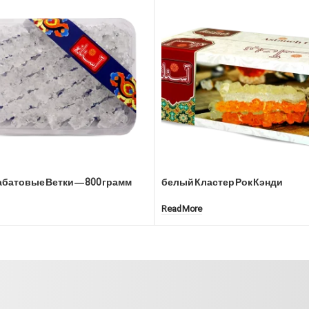
батовые Ветки — 800 грамм
белый Кластер Рок Кэнди
Read More