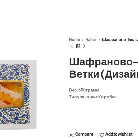
Home
Набат
Шафраново–Белые 
Шафраново–
Ветки (Дизай
Вес:
500 грамм
Тип упаковки:
Коробка
Compare
Add to wishlist