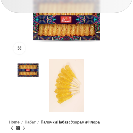
Click to enlarge
Home
Набат
Палочки Набат с Узорами Флора