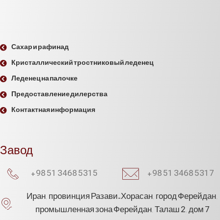
Сахар и рафинад
Кристаллический тростниковый леденец
Леденец на палочке
Предоставление дилерства
Контактная информация
Завод
+98 51 3468 5315
+98 51 3468 5317
Иран, провинция Разави-Хорасан, город Ферейдан,
промышленная зона Ферейдан, Талаш 2, дом 7