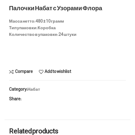
Палочки Набат с Узорами Флора
Масса нетто:
480 ± 10 грамм
Тип упаковки:
Коробка
Количество в упаковке:
24 штуки
Compare
Add to wishlist
Category:
Набат
Share:
Related products