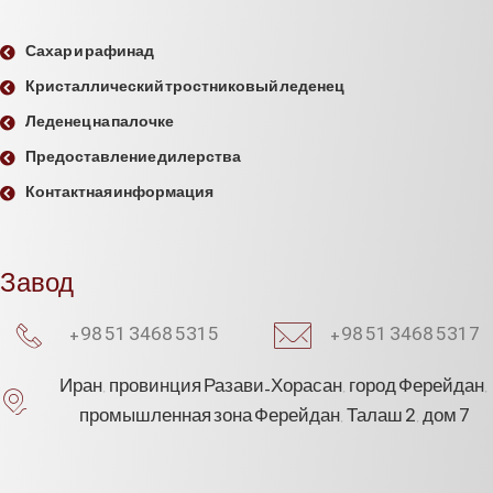
Сахар и рафинад
Кристаллический тростниковый леденец
Леденец на палочке
Предоставление дилерства
Контактная информация
Завод
+98 51 3468 5315
+98 51 3468 5317
Иран, провинция Разави-Хорасан, город Ферейдан,
промышленная зона Ферейдан, Талаш 2, дом 7